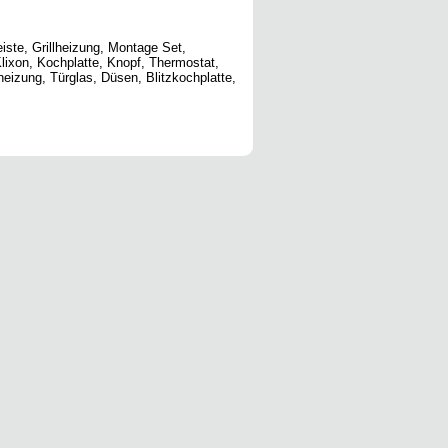
ste, Grillheizung, Montage Set,
Klixon, Kochplatte, Knopf, Thermostat,
eizung, Türglas, Düsen, Blitzkochplatte,