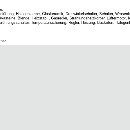
e:
lüftung, Halogenlampe, Glaskeramik, Drehwinkelschalter, Schalter, Wrasenlei
avasteine, Blende, Heizstab, , Gasregler, Strahlungsheizkörper, Lüftermotor, 
rührungsschalter, Temperatursicherung, Regler, Heizung, Backofen, Halogenh
Brock