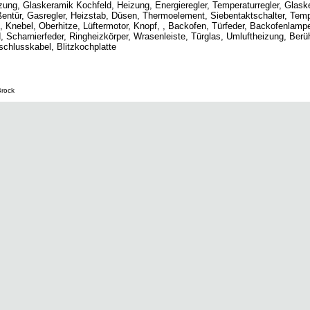
eizung, Glaskeramik Kochfeld, Heizung, Energieregler, Temperaturregler, Glas
ußentür, Gasregler, Heizstab, Düsen, Thermoelement, Siebentaktschalter, Tem
, Knebel, Oberhitze, Lüftermotor, Knopf, , Backofen, Türfeder, Backofenlamp
ad, Scharnierfeder, Ringheizkörper, Wrasenleiste, Türglas, Umluftheizung, Berü
chlusskabel, Blitzkochplatte
Brock