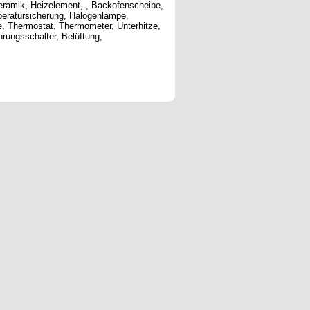
keramik, Heizelement, , Backofenscheibe,
peratursicherung, Halogenlampe,
e, Thermostat, Thermometer, Unterhitze,
hrungsschalter, Belüftung,