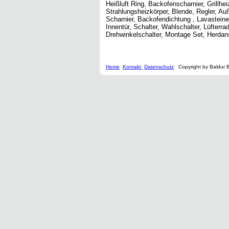
Heißluft Ring, Backofenscharnier, Grillh
Strahlungsheizkörper, Blende, Regler, A
Scharnier, Backofendichtung , Lavasteine
Innentür, Schalter, Wahlschalter, Lüfterr
Drehwinkelschalter, Montage Set, Herdans
Home
Kontakt
Datenschutz
Copyright by Baldur 